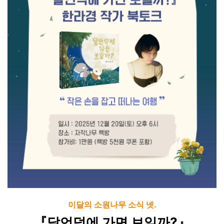
이달의 소원나무 소식 넷.
『달언덕에 가면 보일까?』