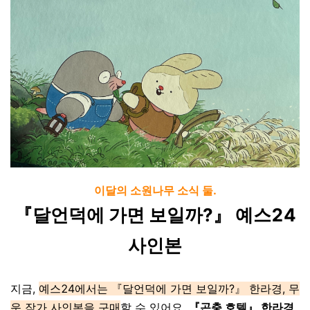
이달의 소원나무 소식 둘.
『달언덕에 가면 보일까?』 예스24
사인본
지금,
예스24에서는 『달언덕에 가면 보일까?』 한라경, 무
운 작가 사인본을 구매
할 수 있어요.
『곤충 호텔』 한라경,