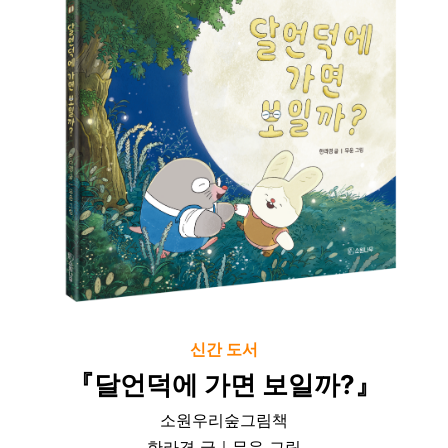
신간 도서
『달언덕에 가면 보일까?』
소원우리숲그림책
한라경 글｜무운 그림